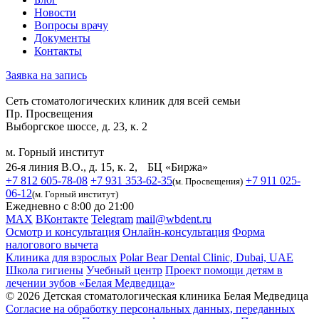
Новости
Вопросы врачу
Документы
Контакты
Заявка на запись
Сеть стоматологических клиник для всей семьи
Пр. Просвещения
Выборгское шоссе, д. 23, к. 2
м. Горный институт
26-я линия В.О., д. 15, к. 2, БЦ «Биржа»
+7 812 605-78-08
+7 931 353-62-35
+7 911 025-
(м. Просвещения)
06-12
(м. Горный институт)
Ежедневно с 8:00 до 21:00
MAX
ВКонтакте
Telegram
mail@wbdent.ru
Осмотр и консультация
Онлайн-консультация
Форма
налогового вычета
Клиника для взрослых
Polar Bear Dental Clinic, Dubai, UAE
Школа гигиены
Учебный центр
Проект помощи детям в
лечении зубов «Белая Медведица»
© 2026 Детская стоматологическая клиника Белая Медведица
Согласие на обработку персональных данных, переданных