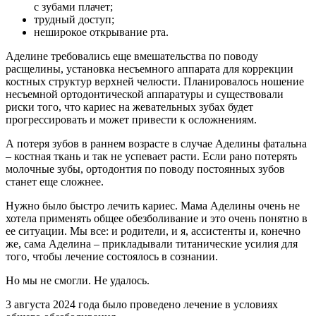
с зубами плачет;
трудный доступ;
неширокое открывание рта.
Аделине требовались еще вмешательства по поводу
расщелины, установка несъемного аппарата для коррекции
костных структур верхней челюсти. Планировалось ношение
несъемной ортодонтической аппаратуры и существовали
риски того, что кариес на жевательных зубах будет
прогрессировать и может привести к осложнениям.
А потеря зубов в раннем возрасте в случае Аделины фатальна
– костная ткань и так не успевает расти. Если рано потерять
молочные зубы, ортодонтия по поводу постоянных зубов
станет еще сложнее.
Нужно было быстро лечить кариес. Мама Аделины очень не
хотела применять общее обезболивание и это очень понятно в
ее ситуации. Мы все: и родители, и я, ассистенты и, конечно
же, сама Аделина – прикладывали титанические усилия для
того, чтобы лечение состоялось в сознании.
Но мы не смогли. Не удалось.
3 августа 2024 года было проведено лечение в условиях