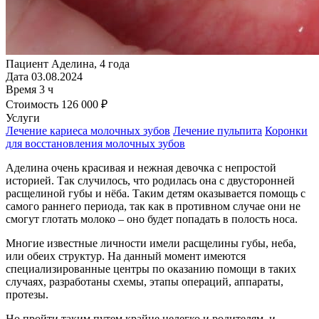
Пациент
Аделина, 4 года
Дата
03.08.2024
Время
3 ч
Стоимость
126 000 ₽
Услуги
Лечение кариеса молочных зубов
Лечение пульпита
Коронки
для восстановления молочных зубов
Аделина очень красивая и нежная девочка с непростой
историей. Так случилось, что родилась она с двусторонней
расщелиной губы и нёба. Таким детям оказывается помощь с
самого раннего периода, так как в противном случае они не
смогут глотать молоко – оно будет попадать в полость носа.
Многие известные личности имели расщелины губы, неба,
или обеих структур. На данный момент имеются
специализированные центры по оказанию помощи в таких
случаях, разработаны схемы, этапы операций, аппараты,
протезы.
Но пройти таким путем крайне нелегко и родителям, и