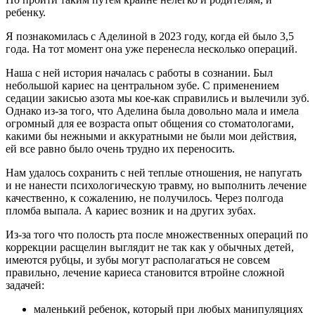
ребенку.
Я познакомилась с Аделиной в 2023 году, когда ей было 3,5
года. На тот момент она уже перенесла несколько операций.
Наша с ней история началась с работы в сознании. Был
небольшой кариес на центральном зубе. С применением
седации закисью азота мы кое-как справились и вылечили зуб.
Однако из-за того, что Аделина была довольно мала и имела
огромный для ее возраста опыт общения со стоматологами,
какими бы нежными и аккуратными не были мои действия,
ей все равно было очень трудно их переносить.
Нам удалось сохранить с ней теплые отношения, не напугать
и не нанести психологическую травму, но выполнить лечение
качественно, к сожалению, не получилось. Через полгода
пломба выпала. А кариес возник и на других зубах.
Из-за того что полость рта после множественных операций по
коррекции расщелин выглядит не так как у обычных детей,
имеются рубцы, и зубы могут располагаться не совсем
правильно, лечение кариеса становится втройне сложной
задачей:
маленький ребенок, который при любых манипуляциях