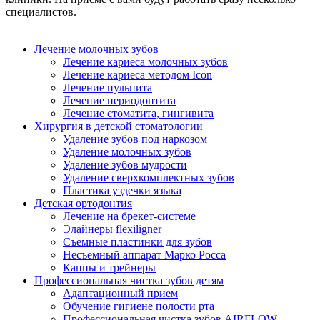
специалистов.
Лечение молочных зубов
Лечение кариеса молочных зубов
Лечение кариеса методом Icon
Лечение пульпита
Лечение периодонтита
Лечение стоматита, гингивита
Хирургия в детской стоматологии
Удаление зубов под наркозом
Удаление молочных зубов
Удаление зубов мудрости
Удаление сверхкомплектных зубов
Пластика уздечки языка
Детская ортодонтия
Лечение на брекет-системе
Элайнеры flexiligner
Съемные пластинки для зубов
Несъемный аппарат Марко Росса
Каппы и трейнеры
Профессиональная чистка зубов детям
Адаптационный прием
Обучение гигиене полости рта
Профессиональная чистка зубов AIRFLOW