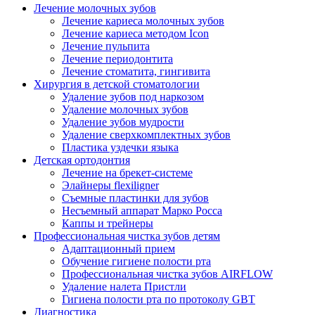
Лечение молочных зубов
Лечение кариеса молочных зубов
Лечение кариеса методом Icon
Лечение пульпита
Лечение периодонтита
Лечение стоматита, гингивита
Хирургия в детской стоматологии
Удаление зубов под наркозом
Удаление молочных зубов
Удаление зубов мудрости
Удаление сверхкомплектных зубов
Пластика уздечки языка
Детская ортодонтия
Лечение на брекет-системе
Элайнеры flexiligner
Съемные пластинки для зубов
Несъемный аппарат Марко Росса
Каппы и трейнеры
Профессиональная чистка зубов детям
Адаптационный прием
Обучение гигиене полости рта
Профессиональная чистка зубов AIRFLOW
Удаление налета Пристли
Гигиена полости рта по протоколу GBT
Диагностика