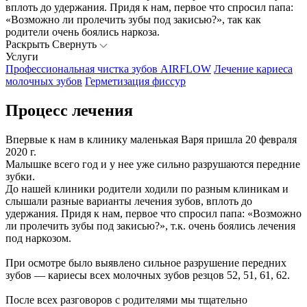
вплоть до удержания. Придя к нам, первое что спросил папа:
«Возможно ли пролечить зубы под закисью?», так как
родители очень боялись наркоза.
Раскрыть
Свернуть
Услуги
Профессиональная чистка зубов AIRFLOW
Лечение кариеса
молочных зубов
Герметизация фиссур
Процесс лечения
Впервые к нам в клинику маленькая Варя пришла 20 февраля
2020 г.
Малышке всего год и у нее уже сильно разрушаются передние
зубки.
До нашей клиники родители ходили по разным клиникам и
слышали разные варианты лечения зубов, вплоть до
удержания. Придя к нам, первое что спросил папа: «Возможно
ли пролечить зубы под закисью?», т.к. очень боялись лечения
под наркозом.
При осмотре было выявлено сильное разрушение передних
зубов — кариесы всех молочных зубов резцов 52, 51, 61, 62.
После всех разговоров с родителями мы тщательно