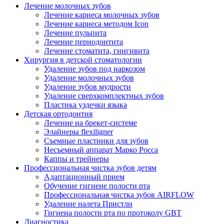
Лечение молочных зубов
Лечение кариеса молочных зубов
Лечение кариеса методом Icon
Лечение пульпита
Лечение периодонтита
Лечение стоматита, гингивита
Хирургия в детской стоматологии
Удаление зубов под наркозом
Удаление молочных зубов
Удаление зубов мудрости
Удаление сверхкомплектных зубов
Пластика уздечки языка
Детская ортодонтия
Лечение на брекет-системе
Элайнеры flexiligner
Съемные пластинки для зубов
Несъемный аппарат Марко Росса
Каппы и трейнеры
Профессиональная чистка зубов детям
Адаптационный прием
Обучение гигиене полости рта
Профессиональная чистка зубов AIRFLOW
Удаление налета Пристли
Гигиена полости рта по протоколу GBT
Диагностика