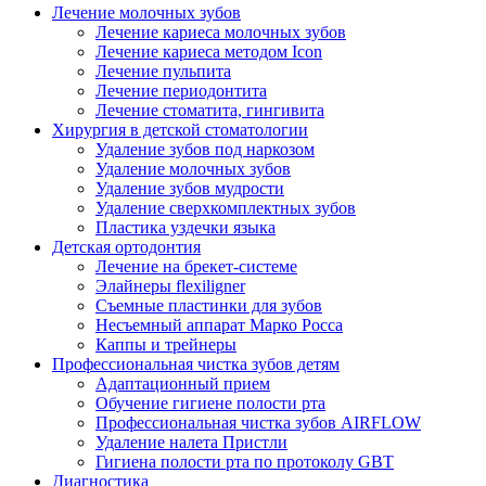
Лечение молочных зубов
Лечение кариеса молочных зубов
Лечение кариеса методом Icon
Лечение пульпита
Лечение периодонтита
Лечение стоматита, гингивита
Хирургия в детской стоматологии
Удаление зубов под наркозом
Удаление молочных зубов
Удаление зубов мудрости
Удаление сверхкомплектных зубов
Пластика уздечки языка
Детская ортодонтия
Лечение на брекет-системе
Элайнеры flexiligner
Съемные пластинки для зубов
Несъемный аппарат Марко Росса
Каппы и трейнеры
Профессиональная чистка зубов детям
Адаптационный прием
Обучение гигиене полости рта
Профессиональная чистка зубов AIRFLOW
Удаление налета Пристли
Гигиена полости рта по протоколу GBT
Диагностика