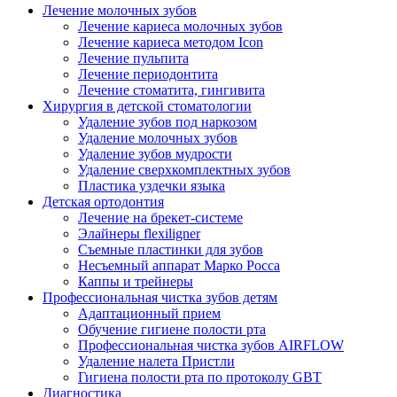
Лечение молочных зубов
Лечение кариеса молочных зубов
Лечение кариеса методом Icon
Лечение пульпита
Лечение периодонтита
Лечение стоматита, гингивита
Хирургия в детской стоматологии
Удаление зубов под наркозом
Удаление молочных зубов
Удаление зубов мудрости
Удаление сверхкомплектных зубов
Пластика уздечки языка
Детская ортодонтия
Лечение на брекет-системе
Элайнеры flexiligner
Съемные пластинки для зубов
Несъемный аппарат Марко Росса
Каппы и трейнеры
Профессиональная чистка зубов детям
Адаптационный прием
Обучение гигиене полости рта
Профессиональная чистка зубов AIRFLOW
Удаление налета Пристли
Гигиена полости рта по протоколу GBT
Диагностика