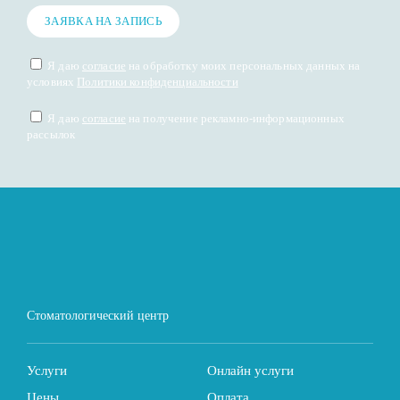
ЗАЯВКА НА ЗАПИСЬ
Я даю
согласие
на обработку моих персональных данных на
условиях
Политики конфиденциальности
Я даю
согласие
на получение рекламно-информационных
рассылок
Стоматологический центр
Услуги
Онлайн услуги
Цены
Оплата