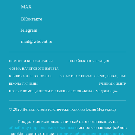
MAX
ВКонтакте
Telegram
mail@wbdent.ru
ОСМОТР И КОНСУЛЬТАЦИЯ
ОНЛАЙН-КОНСУЛЬТАЦИЯ
ФОРМА НАЛОГОВОГО ВЫЧЕТА
КЛИНИКА ДЛЯ ВЗРОСЛЫХ
POLAR BEAR DENTAL CLINIC, DUBAI, UAE
ШКОЛА ГИГИЕНЫ
УЧЕБНЫЙ ЦЕНТР
ПРОЕКТ ПОМОЩИ ДЕТЯМ В ЛЕЧЕНИИ ЗУБОВ «БЕЛАЯ МЕДВЕДИЦА»
© 2026 Детская стоматологическая клиника Белая Медведица
Согласие на обработку
Политика конфиденциальности
Продолжая использование сайта, я соглашаюсь на
персональных данных,
обработку персональных данных
с использованием файлов
переданных третьим лицом
cookie в соответствии с
политикой конфиденциальности
,