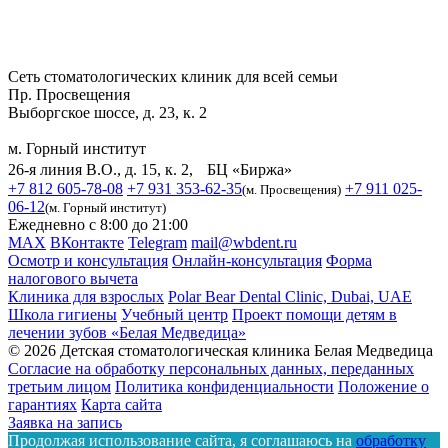
Сеть стоматологических клиник для всей семьи
Пр. Просвещения
Выборгское шоссе, д. 23, к. 2
м. Горный институт
26-я линия В.О., д. 15, к. 2, БЦ «Биржа»
+7 812 605-78-08
+7 931 353-62-35
+7 911 025-
(м. Просвещения)
06-12
(м. Горный институт)
Ежедневно с 8:00 до 21:00
MAX
ВКонтакте
Telegram
mail@wbdent.ru
Осмотр и консультация
Онлайн-консультация
Форма
налогового вычета
Клиника для взрослых
Polar Bear Dental Clinic, Dubai, UAE
Школа гигиены
Учебный центр
Проект помощи детям в
лечении зубов «Белая Медведица»
© 2026 Детская стоматологическая клиника Белая Медведица
Согласие на обработку персональных данных, переданных
третьим лицом
Политика конфиденциальности
Положение о
гарантиях
Карта сайта
Заявка на запись
Продолжая использование сайта, я соглашаюсь на
обработку