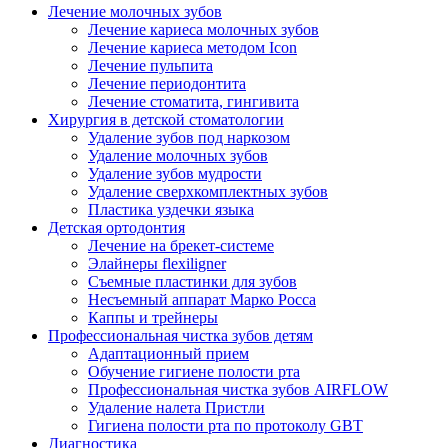
Лечение молочных зубов
Лечение кариеса молочных зубов
Лечение кариеса методом Icon
Лечение пульпита
Лечение периодонтита
Лечение стоматита, гингивита
Хирургия в детской стоматологии
Удаление зубов под наркозом
Удаление молочных зубов
Удаление зубов мудрости
Удаление сверхкомплектных зубов
Пластика уздечки языка
Детская ортодонтия
Лечение на брекет-системе
Элайнеры flexiligner
Съемные пластинки для зубов
Несъемный аппарат Марко Росса
Каппы и трейнеры
Профессиональная чистка зубов детям
Адаптационный прием
Обучение гигиене полости рта
Профессиональная чистка зубов AIRFLOW
Удаление налета Пристли
Гигиена полости рта по протоколу GBT
Диагностика