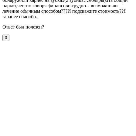
обнаружили кариес на зубках(2 зубика…моляры).На общий
наркоз,честно говоря финансово трудно…возможно ли
лечение обычным способом???И подскажите стоимость??!!
заранее спасибо.
Ответ был полезен?
0