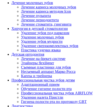
Лечение молочных зубов
Лечение кариеса молочных зубов
Лечение кариеса методом Icon
Лечение пульпита
Лечение периодонтита
Лечение стоматита, гингивита
Хирургия в детской стоматологии
Удаление зубов под наркозом
Удаление молочных зубов
Удаление зубов мудрости
Удаление сверхкомплектных зубов
Пластика уздечки языка
Детская ортодонтия
Лечение на брекет-системе
Элайнеры flexiligner
Съемные пластинки для зубов
Несъемный аппарат Марко Росса
Каппы и трейнеры
Профессиональная чистка зубов детям
Адаптационный прием
Обучение гигиене полости рта
Профессиональная чистка зубов AIRFLOW
Удаление налета Пристли
Гигиена полости рта по протоколу GBT
Диагностика