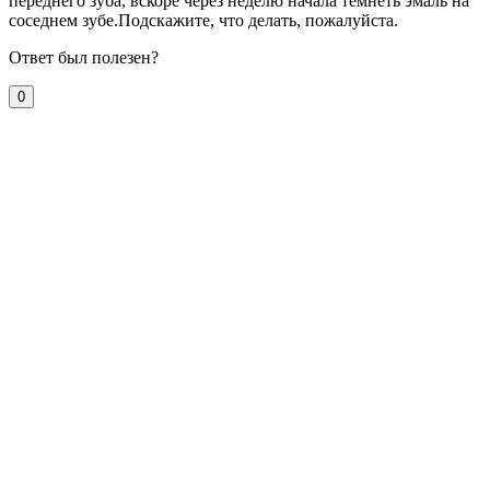
переднего зуба, вскоре через неделю начала темнеть эмаль на
соседнем зубе.Подскажите, что делать, пожалуйста.
Ответ был полезен?
0