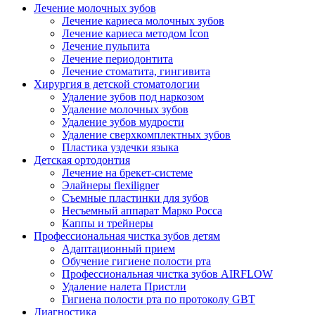
Лечение молочных зубов
Лечение кариеса молочных зубов
Лечение кариеса методом Icon
Лечение пульпита
Лечение периодонтита
Лечение стоматита, гингивита
Хирургия в детской стоматологии
Удаление зубов под наркозом
Удаление молочных зубов
Удаление зубов мудрости
Удаление сверхкомплектных зубов
Пластика уздечки языка
Детская ортодонтия
Лечение на брекет-системе
Элайнеры flexiligner
Съемные пластинки для зубов
Несъемный аппарат Марко Росса
Каппы и трейнеры
Профессиональная чистка зубов детям
Адаптационный прием
Обучение гигиене полости рта
Профессиональная чистка зубов AIRFLOW
Удаление налета Пристли
Гигиена полости рта по протоколу GBT
Диагностика