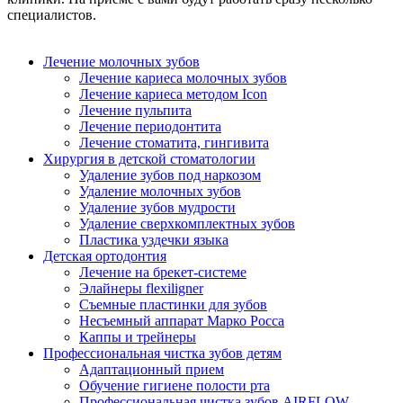
специалистов.
Лечение молочных зубов
Лечение кариеса молочных зубов
Лечение кариеса методом Icon
Лечение пульпита
Лечение периодонтита
Лечение стоматита, гингивита
Хирургия в детской стоматологии
Удаление зубов под наркозом
Удаление молочных зубов
Удаление зубов мудрости
Удаление сверхкомплектных зубов
Пластика уздечки языка
Детская ортодонтия
Лечение на брекет-системе
Элайнеры flexiligner
Съемные пластинки для зубов
Несъемный аппарат Марко Росса
Каппы и трейнеры
Профессиональная чистка зубов детям
Адаптационный прием
Обучение гигиене полости рта
Профессиональная чистка зубов AIRFLOW