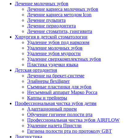
Лечение молочных зубов
Лечение кариеса молочных зубов
Лечение кариеса методом Icon
Лечение пульпита
Лечение периодонтита
Лечение стоматита, гингивита
Хирургия в детской стоматологии
Удаление зубов под наркозом
Удаление молочных зубов
Удаление зубов мудрости
Удаление сверхкомплектных зубов
Пластика уздечки языка
Детская ортодонтия
Лечение на брекет-системе
Элайнеры flexiligner
Съемные пластинки для зубов
Несъемный аппарат Марко Росса
Каппы и трейнеры
Профессиональная чистка зубов детям
Адаптационный прием
Обучение гигиене полости рта
Профессиональная чистка зубов AIRFLOW
Удаление налета Пристли
Гигиена полости рта по протоколу GBT
Диагностика