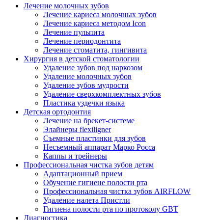
Лечение молочных зубов
Лечение кариеса молочных зубов
Лечение кариеса методом Icon
Лечение пульпита
Лечение периодонтита
Лечение стоматита, гингивита
Хирургия в детской стоматологии
Удаление зубов под наркозом
Удаление молочных зубов
Удаление зубов мудрости
Удаление сверхкомплектных зубов
Пластика уздечки языка
Детская ортодонтия
Лечение на брекет-системе
Элайнеры flexiligner
Съемные пластинки для зубов
Несъемный аппарат Марко Росса
Каппы и трейнеры
Профессиональная чистка зубов детям
Адаптационный прием
Обучение гигиене полости рта
Профессиональная чистка зубов AIRFLOW
Удаление налета Пристли
Гигиена полости рта по протоколу GBT
Диагностика