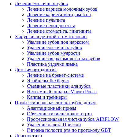
Лечение молочных зубов
Лечение кариеса молочных зубов
Лечение кариеса методом Icon
Лечение пульпита
Лечение периодонтита
Лечение стоматита, гингивита
Хирургия в детской стоматологии
Удаление зубов под наркозом
Удаление молочных зубов
Удаление зубов мудрости
Удаление сверхкомплектных зубов
Пластика уздечки языка
Детская ортодонтия
Лечение на брекет-системе
Элайнеры flexiligner
Съемные пластинки для зубов
Несъемный аппарат Марко Росса
Каппы и трейнеры
Профессиональная чистка зубов детям
Адаптационный прием
Обучение гигиене полости рта
Профессиональная чистка зубов AIRFLOW
Удаление налета Пристли
Гигиена полости рта по протоколу GBT
Диагностика