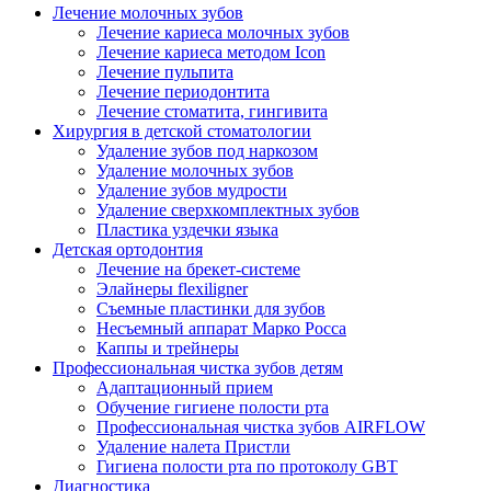
Лечение молочных зубов
Лечение кариеса молочных зубов
Лечение кариеса методом Icon
Лечение пульпита
Лечение периодонтита
Лечение стоматита, гингивита
Хирургия в детской стоматологии
Удаление зубов под наркозом
Удаление молочных зубов
Удаление зубов мудрости
Удаление сверхкомплектных зубов
Пластика уздечки языка
Детская ортодонтия
Лечение на брекет-системе
Элайнеры flexiligner
Съемные пластинки для зубов
Несъемный аппарат Марко Росса
Каппы и трейнеры
Профессиональная чистка зубов детям
Адаптационный прием
Обучение гигиене полости рта
Профессиональная чистка зубов AIRFLOW
Удаление налета Пристли
Гигиена полости рта по протоколу GBT
Диагностика