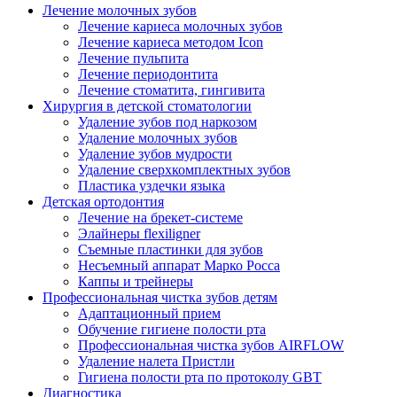
Лечение молочных зубов
Лечение кариеса молочных зубов
Лечение кариеса методом Icon
Лечение пульпита
Лечение периодонтита
Лечение стоматита, гингивита
Хирургия в детской стоматологии
Удаление зубов под наркозом
Удаление молочных зубов
Удаление зубов мудрости
Удаление сверхкомплектных зубов
Пластика уздечки языка
Детская ортодонтия
Лечение на брекет-системе
Элайнеры flexiligner
Съемные пластинки для зубов
Несъемный аппарат Марко Росса
Каппы и трейнеры
Профессиональная чистка зубов детям
Адаптационный прием
Обучение гигиене полости рта
Профессиональная чистка зубов AIRFLOW
Удаление налета Пристли
Гигиена полости рта по протоколу GBT
Диагностика