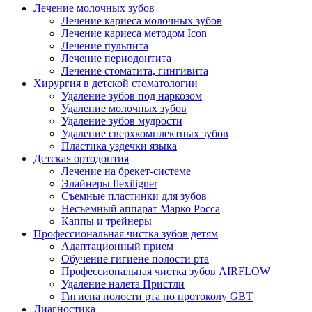
Лечение молочных зубов
Лечение кариеса молочных зубов
Лечение кариеса методом Icon
Лечение пульпита
Лечение периодонтита
Лечение стоматита, гингивита
Хирургия в детской стоматологии
Удаление зубов под наркозом
Удаление молочных зубов
Удаление зубов мудрости
Удаление сверхкомплектных зубов
Пластика уздечки языка
Детская ортодонтия
Лечение на брекет-системе
Элайнеры flexiligner
Съемные пластинки для зубов
Несъемный аппарат Марко Росса
Каппы и трейнеры
Профессиональная чистка зубов детям
Адаптационный прием
Обучение гигиене полости рта
Профессиональная чистка зубов AIRFLOW
Удаление налета Пристли
Гигиена полости рта по протоколу GBT
Диагностика