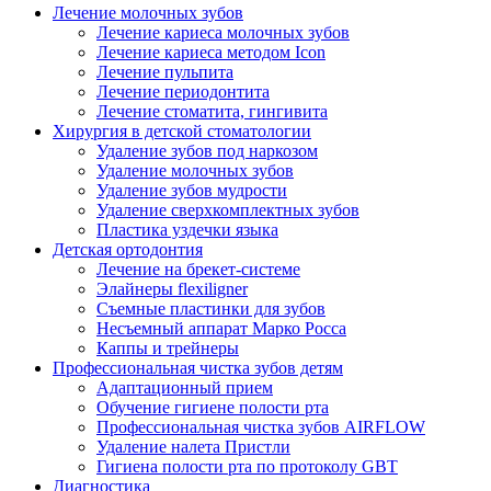
Лечение молочных зубов
Лечение кариеса молочных зубов
Лечение кариеса методом Icon
Лечение пульпита
Лечение периодонтита
Лечение стоматита, гингивита
Хирургия в детской стоматологии
Удаление зубов под наркозом
Удаление молочных зубов
Удаление зубов мудрости
Удаление сверхкомплектных зубов
Пластика уздечки языка
Детская ортодонтия
Лечение на брекет-системе
Элайнеры flexiligner
Съемные пластинки для зубов
Несъемный аппарат Марко Росса
Каппы и трейнеры
Профессиональная чистка зубов детям
Адаптационный прием
Обучение гигиене полости рта
Профессиональная чистка зубов AIRFLOW
Удаление налета Пристли
Гигиена полости рта по протоколу GBT
Диагностика