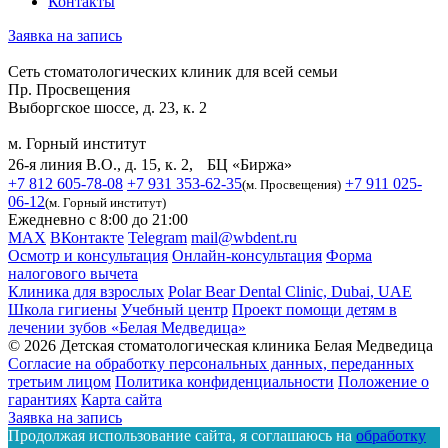
Контакты
Заявка на запись
Сеть стоматологических клиник для всей семьи
Пр. Просвещения
Выборгское шоссе, д. 23, к. 2
м. Горный институт
26-я линия В.О., д. 15, к. 2, БЦ «Биржа»
+7 812 605-78-08
+7 931 353-62-35
+7 911 025-
(м. Просвещения)
06-12
(м. Горный институт)
Ежедневно с 8:00 до 21:00
MAX
ВКонтакте
Telegram
mail@wbdent.ru
Осмотр и консультация
Онлайн-консультация
Форма
налогового вычета
Клиника для взрослых
Polar Bear Dental Clinic, Dubai, UAE
Школа гигиены
Учебный центр
Проект помощи детям в
лечении зубов «Белая Медведица»
© 2026 Детская стоматологическая клиника Белая Медведица
Согласие на обработку персональных данных, переданных
третьим лицом
Политика конфиденциальности
Положение о
гарантиях
Карта сайта
Заявка на запись
Продолжая использование сайта, я соглашаюсь на
обработку