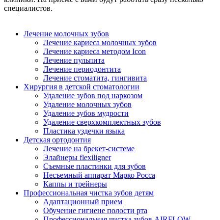
специалистов.
Лечение молочных зубов
Лечение кариеса молочных зубов
Лечение кариеса методом Icon
Лечение пульпита
Лечение периодонтита
Лечение стоматита, гингивита
Хирургия в детской стоматологии
Удаление зубов под наркозом
Удаление молочных зубов
Удаление зубов мудрости
Удаление сверхкомплектных зубов
Пластика уздечки языка
Детская ортодонтия
Лечение на брекет-системе
Элайнеры flexiligner
Съемные пластинки для зубов
Несъемный аппарат Марко Росса
Каппы и трейнеры
Профессиональная чистка зубов детям
Адаптационный прием
Обучение гигиене полости рта
Профессиональная чистка зубов AIRFLOW