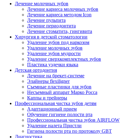
Лечение молочных зубов
Лечение кариеса молочных зубов
Лечение кариеса методом Icon
Лечение пульпита
Лечение периодонтита
Лечение стоматита, гингивита
Хирургия в детской стоматологии
Удаление зубов под наркозом
Удаление молочных зубов
Удаление зубов мудрости
Удаление сверхкомплектных зубов
Пластика уздечки языка
Детская ортодонтия
Лечение на брекет-системе
Элайнеры flexiligner
Съемные пластинки для зубов
Несъемный аппарат Марко Росса
Каппы и трейнеры
Профессиональная чистка зубов детям
Адаптационный прием
Обучение гигиене полости рта
Профессиональная чистка зубов AIRFLOW
Удаление налета Пристли
Гигиена полости рта по протоколу GBT
Диагностика