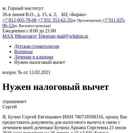
м. Горный институт
26-я линия В.О., д. 15, к. 2, БЦ «Биржа»
+7 812 605-78-08
+7 931 353-62-35
+7 911 025-
(м. Просвещения)
06-12
(м. Василеостровская)
Ежедневно с 8:00 до 21:00
MAX
ВКонтакте
Telegram
mail@wbdent.ru
Детская стоматология
Вопросы
Лечение в клинике
Нужен налоговый вычет
вопрос № от 13.02.2021
Нужен налоговый вычет
спрашивает
Сергей
Я, Бучин Сергей Евгеньевич ИНН 780718598316, прошу Вас
предоставить документы для налогового вычета в связи с
лечением моей доченьки Бучина Ариана Сергеевна 21 июля
2016 года рождения на 26 линии д.15 к2 БЦ»Биржа»