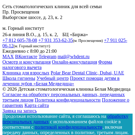
Сеть стоматологических клиник для всей семьи
Пр. Просвещения
Выборгское шоссе, д. 23, к. 2
м. Горный институт
26-я линия В.О., д. 15, к. 2, БЦ «Биржа»
+7 812 605-78-08
+7 931 353-62-35
+7 911 025-
(м. Просвещения)
06-12
(м. Горный институт)
Ежедневно с 8:00 до 21:00
MAX
ВКонтакте
Telegram
mail@wbdent.ru
Осмотр и консультация
Онлайн-консультация
Форма
налогового вычета
Клиника для взрослых
Polar Bear Dental Clinic, Dubai, UAE
Школа гигиены
Учебный центр
Проект помощи детям в
лечении зубов «Белая Медведица»
© 2026 Детская стоматологическая клиника Белая Медведица
Согласие на обработку персональных данных, переданных
третьим лицом
Политика конфиденциальности
Положение о
гарантиях
Карта сайта
Заявка на запись
Продолжая использование сайта, я соглашаюсь на
обработку
персональных данных
с использованием файлов cookie в
соответствии с
политикой конфиденциальности
, включая
передачу данных, определенных в политике, третьим лицам.