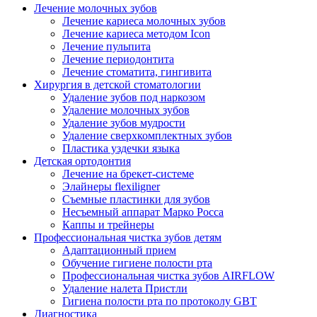
Лечение молочных зубов
Лечение кариеса молочных зубов
Лечение кариеса методом Icon
Лечение пульпита
Лечение периодонтита
Лечение стоматита, гингивита
Хирургия в детской стоматологии
Удаление зубов под наркозом
Удаление молочных зубов
Удаление зубов мудрости
Удаление сверхкомплектных зубов
Пластика уздечки языка
Детская ортодонтия
Лечение на брекет-системе
Элайнеры flexiligner
Съемные пластинки для зубов
Несъемный аппарат Марко Росса
Каппы и трейнеры
Профессиональная чистка зубов детям
Адаптационный прием
Обучение гигиене полости рта
Профессиональная чистка зубов AIRFLOW
Удаление налета Пристли
Гигиена полости рта по протоколу GBT
Диагностика