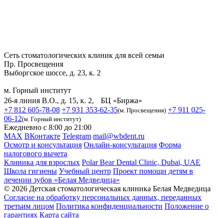
Сеть стоматологических клиник для всей семьи
Пр. Просвещения
Выборгское шоссе, д. 23, к. 2
м. Горный институт
26-я линия В.О., д. 15, к. 2, БЦ «Биржа»
+7 812 605-78-08
+7 931 353-62-35
+7 911 025-
(м. Просвещения)
06-12
(м. Горный институт)
Ежедневно с 8:00 до 21:00
MAX
ВКонтакте
Telegram
mail@wbdent.ru
Осмотр и консультация
Онлайн-консультация
Форма
налогового вычета
Клиника для взрослых
Polar Bear Dental Clinic, Dubai, UAE
Школа гигиены
Учебный центр
Проект помощи детям в
лечении зубов «Белая Медведица»
© 2026 Детская стоматологическая клиника Белая Медведица
Согласие на обработку персональных данных, переданных
третьим лицом
Политика конфиденциальности
Положение о
гарантиях
Карта сайта