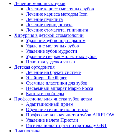
Лечение молочных зубов
Лечение кариеса молочных зубов
Лечение кариеса методом Icon
Лечение пульпита
Лечение периодонтита
Лечение стоматита, гингивита
Хирургия в детской стоматологии
Удаление зубов под наркозом
Удаление молочных зубов
Удаление зубов мудрости
Удаление сверхкомплектных зубов
Пластика уздечки языка
Детская ортодонтия
Лечение на брекет-системе
Элайнеры flexiligner
Съемные пластинки для зубов
Несъемный аппарат Марко Росса
Каппы и трейнеры
Профессиональная чистка зубов детям
Адаптационный прием
Обучение гигиене полости рта
Профессиональная чистка зубов AIRFLOW
Удаление налета Пристли
Гигиена полости рта по протоколу GBT
Диагностика