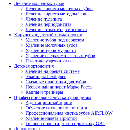
Лечение молочных зубов
Лечение кариеса молочных зубов
Лечение кариеса методом Icon
Лечение пульпита
Лечение периодонтита
Лечение стоматита, гингивита
Хирургия в детской стоматологии
Удаление зубов под наркозом
Удаление молочных зубов
Удаление зубов мудрости
Удаление сверхкомплектных зубов
Пластика уздечки языка
Детская ортодонтия
Лечение на брекет-системе
Элайнеры flexiligner
Съемные пластинки для зубов
Несъемный аппарат Марко Росса
Каппы и трейнеры
Профессиональная чистка зубов детям
Адаптационный прием
Обучение гигиене полости рта
Профессиональная чистка зубов AIRFLOW
Удаление налета Пристли
Гигиена полости рта по протоколу GBT
Диагностика