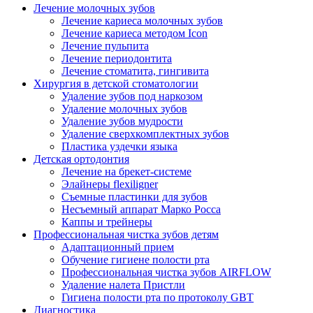
Лечение молочных зубов
Лечение кариеса молочных зубов
Лечение кариеса методом Icon
Лечение пульпита
Лечение периодонтита
Лечение стоматита, гингивита
Хирургия в детской стоматологии
Удаление зубов под наркозом
Удаление молочных зубов
Удаление зубов мудрости
Удаление сверхкомплектных зубов
Пластика уздечки языка
Детская ортодонтия
Лечение на брекет-системе
Элайнеры flexiligner
Съемные пластинки для зубов
Несъемный аппарат Марко Росса
Каппы и трейнеры
Профессиональная чистка зубов детям
Адаптационный прием
Обучение гигиене полости рта
Профессиональная чистка зубов AIRFLOW
Удаление налета Пристли
Гигиена полости рта по протоколу GBT
Диагностика