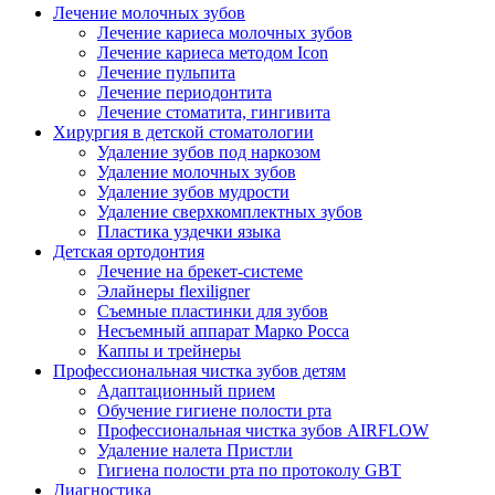
Лечение молочных зубов
Лечение кариеса молочных зубов
Лечение кариеса методом Icon
Лечение пульпита
Лечение периодонтита
Лечение стоматита, гингивита
Хирургия в детской стоматологии
Удаление зубов под наркозом
Удаление молочных зубов
Удаление зубов мудрости
Удаление сверхкомплектных зубов
Пластика уздечки языка
Детская ортодонтия
Лечение на брекет-системе
Элайнеры flexiligner
Съемные пластинки для зубов
Несъемный аппарат Марко Росса
Каппы и трейнеры
Профессиональная чистка зубов детям
Адаптационный прием
Обучение гигиене полости рта
Профессиональная чистка зубов AIRFLOW
Удаление налета Пристли
Гигиена полости рта по протоколу GBT
Диагностика