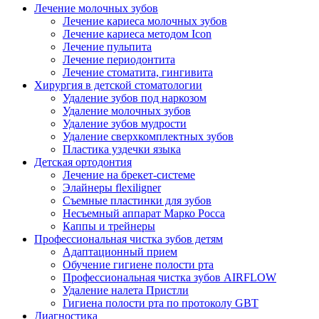
Лечение молочных зубов
Лечение кариеса молочных зубов
Лечение кариеса методом Icon
Лечение пульпита
Лечение периодонтита
Лечение стоматита, гингивита
Хирургия в детской стоматологии
Удаление зубов под наркозом
Удаление молочных зубов
Удаление зубов мудрости
Удаление сверхкомплектных зубов
Пластика уздечки языка
Детская ортодонтия
Лечение на брекет-системе
Элайнеры flexiligner
Съемные пластинки для зубов
Несъемный аппарат Марко Росса
Каппы и трейнеры
Профессиональная чистка зубов детям
Адаптационный прием
Обучение гигиене полости рта
Профессиональная чистка зубов AIRFLOW
Удаление налета Пристли
Гигиена полости рта по протоколу GBT
Диагностика