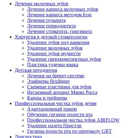
Лечение молочных зубов
Лечение кариеса молочных зубов
Лечение кариеса методом Icon
Лечение пульпита
Лечение периодонтита
Лечение стоматита, гингивита
Хирургия в детской стоматологии
Удаление зубов под наркозом
Удаление молочных зубов
Удаление зубов мудрости
Удаление сверхкомплектных зубов
Пластика уздечки языка
Детская ортодонтия
Лечение на брекет-системе
Элайнеры flexiligner
Съемные пластинки для зубов
Несъемный аппарат Марко Росса
Каппы и трейнеры
Профессиональная чистка зубов детям
Адаптационный прием
Обучение гигиене полости рта
Профессиональная чистка зубов AIRFLOW
Удаление налета Пристли
Гигиена полости рта по протоколу GBT
Диагностика