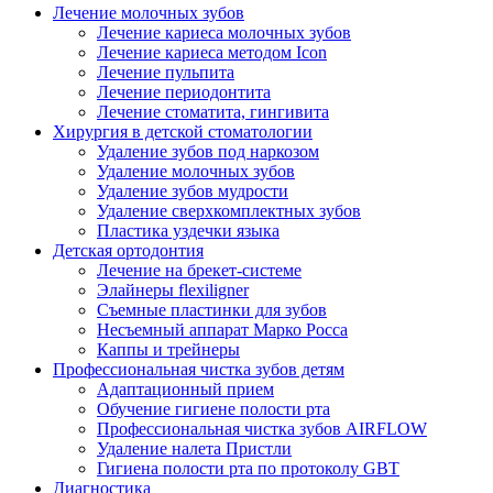
Лечение молочных зубов
Лечение кариеса молочных зубов
Лечение кариеса методом Icon
Лечение пульпита
Лечение периодонтита
Лечение стоматита, гингивита
Хирургия в детской стоматологии
Удаление зубов под наркозом
Удаление молочных зубов
Удаление зубов мудрости
Удаление сверхкомплектных зубов
Пластика уздечки языка
Детская ортодонтия
Лечение на брекет-системе
Элайнеры flexiligner
Съемные пластинки для зубов
Несъемный аппарат Марко Росса
Каппы и трейнеры
Профессиональная чистка зубов детям
Адаптационный прием
Обучение гигиене полости рта
Профессиональная чистка зубов AIRFLOW
Удаление налета Пристли
Гигиена полости рта по протоколу GBT
Диагностика