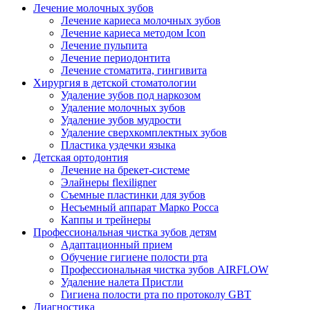
Лечение молочных зубов
Лечение кариеса молочных зубов
Лечение кариеса методом Icon
Лечение пульпита
Лечение периодонтита
Лечение стоматита, гингивита
Хирургия в детской стоматологии
Удаление зубов под наркозом
Удаление молочных зубов
Удаление зубов мудрости
Удаление сверхкомплектных зубов
Пластика уздечки языка
Детская ортодонтия
Лечение на брекет-системе
Элайнеры flexiligner
Съемные пластинки для зубов
Несъемный аппарат Марко Росса
Каппы и трейнеры
Профессиональная чистка зубов детям
Адаптационный прием
Обучение гигиене полости рта
Профессиональная чистка зубов AIRFLOW
Удаление налета Пристли
Гигиена полости рта по протоколу GBT
Диагностика