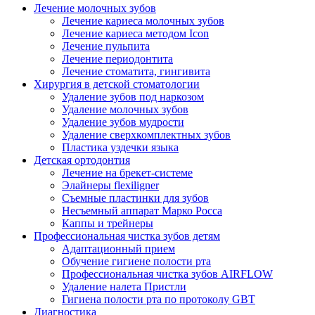
Лечение молочных зубов
Лечение кариеса молочных зубов
Лечение кариеса методом Icon
Лечение пульпита
Лечение периодонтита
Лечение стоматита, гингивита
Хирургия в детской стоматологии
Удаление зубов под наркозом
Удаление молочных зубов
Удаление зубов мудрости
Удаление сверхкомплектных зубов
Пластика уздечки языка
Детская ортодонтия
Лечение на брекет-системе
Элайнеры flexiligner
Съемные пластинки для зубов
Несъемный аппарат Марко Росса
Каппы и трейнеры
Профессиональная чистка зубов детям
Адаптационный прием
Обучение гигиене полости рта
Профессиональная чистка зубов AIRFLOW
Удаление налета Пристли
Гигиена полости рта по протоколу GBT
Диагностика