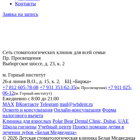
Контакты
Заявка на запись
Сеть стоматологических клиник для всей семьи
Пр. Просвещения
Выборгское шоссе, д. 23, к. 2
м. Горный институт
26-я линия В.О., д. 15, к. 2, БЦ «Биржа»
+7 812 605-78-08
+7 931 353-62-35
+7 911 025-
(м. Просвещения)
06-12
(м. Горный институт)
Ежедневно с 8:00 до 21:00
MAX
ВКонтакте
Telegram
mail@wbdent.ru
Осмотр и консультация
Онлайн-консультация
Форма
налогового вычета
Клиника для взрослых
Polar Bear Dental Clinic, Dubai, UAE
Школа гигиены
Учебный центр
Проект помощи детям в
лечении зубов «Белая Медведица»
© 2026 Детская стоматологическая клиника Белая Медведица