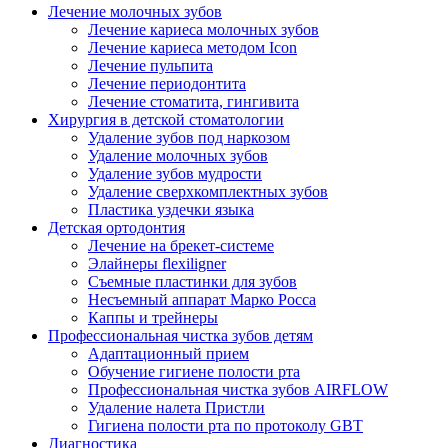
Лечение молочных зубов
Лечение кариеса молочных зубов
Лечение кариеса методом Icon
Лечение пульпита
Лечение периодонтита
Лечение стоматита, гингивита
Хирургия в детской стоматологии
Удаление зубов под наркозом
Удаление молочных зубов
Удаление зубов мудрости
Удаление сверхкомплектных зубов
Пластика уздечки языка
Детская ортодонтия
Лечение на брекет-системе
Элайнеры flexiligner
Съемные пластинки для зубов
Несъемный аппарат Марко Росса
Каппы и трейнеры
Профессиональная чистка зубов детям
Адаптационный прием
Обучение гигиене полости рта
Профессиональная чистка зубов AIRFLOW
Удаление налета Пристли
Гигиена полости рта по протоколу GBT
Диагностика