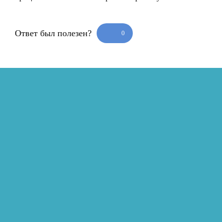
Ответ был полезен?
0