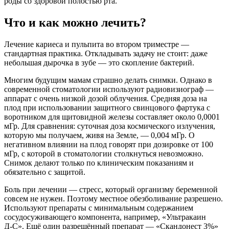
роды со здоровой полостью рта.
Что и как можно лечить?
Лечение кариеса и пульпита во втором триместре —
стандартная практика. Откладывать задачу не стоит: даже
небольшая дырочка в зубе — это скопление бактерий.
Многим будущим мамам страшно делать снимки. Однако в
современной стоматологии используют радиовизиограф —
аппарат с очень низкой дозой облучения. Средняя доза на
плод при использовании защитного свинцового фартука с
воротником для щитовидной железы составляет около 0,0001
мГр. Для сравнения: суточная доза космического излучения,
которую мы получаем, живя на Земле, — 0,004 мГр. О
негативном влиянии на плод говорят при дозировке от 100
мГр, с которой в стоматологии столкнуться невозможно.
Снимок делают только по клиническим показаниям и
обязательно с защитой.
Боль при лечении — стресс, который организму беременной
совсем не нужен. Поэтому местное обезболивание разрешено.
Используют препараты с минимальным содержанием
сосудосуживающего компонента, например, «Ультракаин
Д‑С». Ещё один разрешённый препарат — «Скандонест 3%»