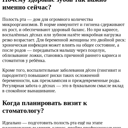
именно сейчас?
Полость рта — дом для огромного количества
микроорганизмов. В норме иммунитет и гигиена сдерживают
их рост, и обеспечивают здоровый баланс. Но при кариесе,
воспалённых дёснах или зубном налёте микробная нагрузка
резко возрастает. Для беременной женщины это двойной риск:
хроническая инфекция может влиять на общее состояние, а
после родов — передаваться малышу через поцелуи,
облизывание ложки, становясь причиной раннего кариеса и
стоматитов у ребёнка.
Кроме того, воспалительные заболевания дёсен (гингивит и
пародонтит) повышают риски таких осложнений
беременности, как преэклампсия и преждевременные роды.
Регулярная забота о дёснах — это в буквальном смысле вклад
в спокойное вынашивание.
Когда планировать визит к
стоматологу?
Идеально — подготовить полость рта ещё на этапе
планирования: вылечить кариес, пройти профессиональную