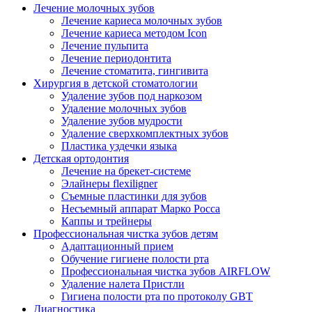
Лечение молочных зубов
Лечение кариеса молочных зубов
Лечение кариеса методом Icon
Лечение пульпита
Лечение периодонтита
Лечение стоматита, гингивита
Хирургия в детской стоматологии
Удаление зубов под наркозом
Удаление молочных зубов
Удаление зубов мудрости
Удаление сверхкомплектных зубов
Пластика уздечки языка
Детская ортодонтия
Лечение на брекет-системе
Элайнеры flexiligner
Съемные пластинки для зубов
Несъемный аппарат Марко Росса
Каппы и трейнеры
Профессиональная чистка зубов детям
Адаптационный прием
Обучение гигиене полости рта
Профессиональная чистка зубов AIRFLOW
Удаление налета Пристли
Гигиена полости рта по протоколу GBT
Диагностика